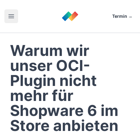
Zum Inhalt springen
netzdirektion
Termin
→
Hauptmenü öffnen
Warum wir
unser OCI-
Plugin nicht
mehr für
Shopware 6 im
Store anbieten